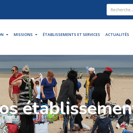
Type 2 or mo
for results.
ON
MISSIONS
ÉTABLISSEMENTS ET SERVICES
ACTUALITÉS
os établissemen