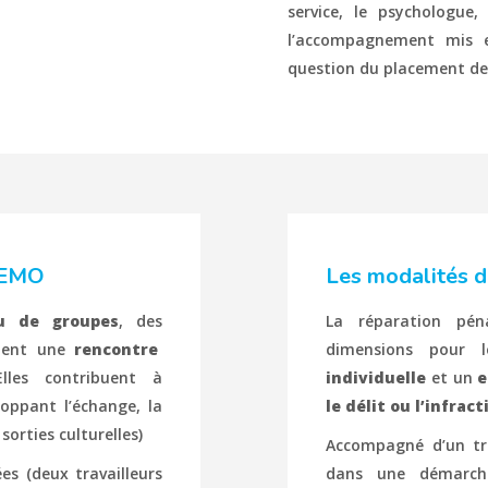
service, le psychologue,
l’accompagnement mis en
question du placement de l
’AEMO
Les modalités d
ou de groupes
, des
La réparation pé
ttent une
rencontre
dimensions pour
Elles contribuent à
individuelle
et un
e
loppant l’échange, la
le délit ou l’infract
sorties culturelles)
Accompagné d’un trav
s (deux travailleurs
dans une démarche