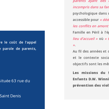
parents ayant des d
incompris dans sa fam
psychologique dans 
accessible pour
« déd
les conflits en amont
Famille en Péril à l
lieu d’accueil »
où
« 
re le coût de l’appel
»
.
 parole de parents,
Au fil des années et 
et le contexte socia
objectifs sont les mê
Les missions du S
Enfants D.W. Winnic
 située 63 rue du
prévention des viol
Saint Denis