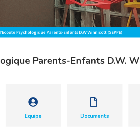
d’Ecoute Psychologique Parents-Enfants D.W Winnicott (SEPPE)
logique Parents-Enfants D.W. W
Equipe
Documents