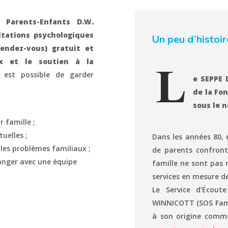
 Parents-Enfants D.W.
ltations psychologiques
Un peu d’histoi
endez-vous) gratuit et
ux et le soutien à la
est possible de garder
e SEPPE 
de la Fon
sous le n
 famille ;
uelles ;
Dans les années 80,
les problèmes familiaux ;
de parents confronté
hanger avec une équipe
famille ne sont pas 
services en mesure de
Le Service d’Écout
WINNICOTT (SOS Famill
à son origine com