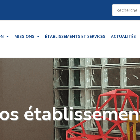
Type 2 or mo
for results.
ON
MISSIONS
ÉTABLISSEMENTS ET SERVICES
ACTUALITÉS
os établissemen