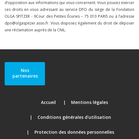
d’opposition aux informations qui vous concernent. Vous pouvez exercer
ces droits en vous adressant au service DPO du siège de la Fondation
OLGA SPITZER - 9Cour des Petites Écuries – 75 010 PARIS ou à l’adresse
dpo@olgaspitzer.asso.fr. Vous disposez également du droit de déposer
une réclamation auprès de la CNIL.
Nos
partenaires
Accueil
Mentions légales
Conditions générales d'utilisation
Protection des données personnelles