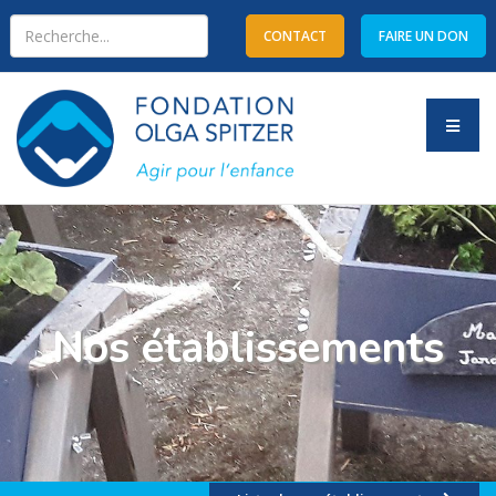
CONTACT
FAIRE UN DON
Type 2 or more characters
for results.
Nos établissements